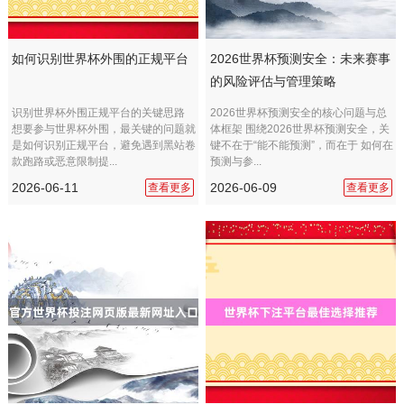
如何识别世界杯外围的正规平台
2026世界杯预测安全：未来赛事
的风险评估与管理策略
识别世界杯外围正规平台的关键思路
2026世界杯预测安全的核心问题与总
想要参与世界杯外围，最关键的问题就
体框架 围绕2026世界杯预测安全，关
是如何识别正规平台，避免遇到黑站卷
键不在于“能不能预测”，而在于 如何在
款跑路或恶意限制提...
预测与参...
2026-06-11
2026-06-09
查看更多
查看更多