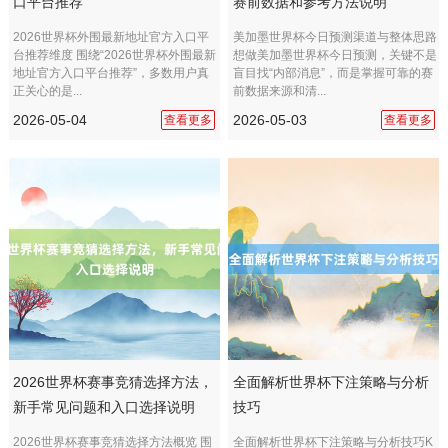
口平台推荐
赛前数据和参考方法说明
2026世界杯外围最新地址官方入口平
美加墨世界杯今日预测渠道与整体思路
台推荐维度 围绕“2026世界杯外围最新
想做美加墨世界杯今日预测，关键不是
地址官方入口平台推荐”，多数用户真
盲目找“内部消息”，而是掌握可靠的赛
正关心的是...
前数据来源和清...
2026-05-04
2026-05-03
查看更多
查看更多
2026世界杯赛事竞猜选择方法，
全面解析世界杯下注策略与分析
新手常见问题和入口选择说明
技巧
2026世界杯赛事竞猜选择方法概览 围
全面解析世界杯下注策略与分析技巧K