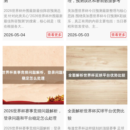
测
理，预测误区和赛前数据参考
2026世界杯外围最新最佳阵容预测总
美加墨世界杯今日预测最新整理与核心
览 针对此类关心“2026世界杯外围最新
思路 围绕美加墨世界杯今日预测K彩娱
最佳阵容预测”的搜索，核心就是：现
乐，真正有用的内容主要包括：当日赛
在根据各大...
程和首发变动、主...
2026-05-04
2026-05-03
查看更多
查看更多
2026世界杯赛事竞猜问题解析，
全面解析世界杯买球平台优势比
登录问题和平台稳定怎么处理
较
2026世界杯赛事竞猜问题解析：登录
每逢世界杯这样级别的顶级赛事 足球