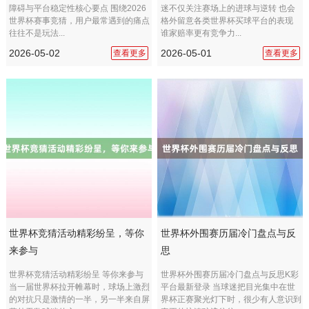
障碍与平台稳定性核心要点 围绕2026
迷不仅关注赛场上的进球与逆转 也会
世界杯赛事竞猜，用户最常遇到的痛点
格外留意各类世界杯买球平台的表现
往往不是玩法...
谁家赔率更有竞争力...
2026-05-02
2026-05-01
查看更多
查看更多
世界杯竞猜活动精彩纷呈，等你
世界杯外围赛历届冷门盘点与反
来参与
思
世界杯竞猜活动精彩纷呈 等你来参与
世界杯外围赛历届冷门盘点与反思K彩
当一届世界杯拉开帷幕时，球场上激烈
平台最新登录 当球迷把目光集中在世
的对抗只是激情的一半，另一半来自屏
界杯正赛聚光灯下时，很少有人意识到