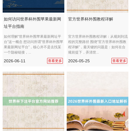
如何访问世界杯外围苹果最新网
官方世界杯外围教程详解
址平台指南
如何理解“世界杯外围苹果最新网址平
官方世界杯外围教程详解：从规则到流
台”这一概念 想访问所谓“世界杯外围苹
程的完整路径 围绕“官方世界杯外围教
果最新网址平台”，核心并不是去找某
程详解”，最关键的问题是：如何在合
一个隐秘链接，...
规前提下，弄清世...
2026-06-11
2026-05-25
查看更多
查看更多