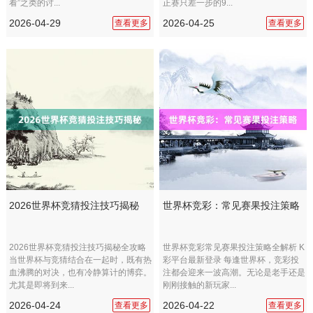
看”之类的讨...
正赛只差一步的9...
2026-04-29
2026-04-25
查看更多
查看更多
2026世界杯竞猜投注技巧揭秘
世界杯竞彩：常见赛果投注策略
2026世界杯竞猜投注技巧揭秘全攻略
世界杯竞彩常见赛果投注策略全解析 K
当世界杯与竞猜结合在一起时，既有热
彩平台最新登录 每逢世界杯，竞彩投
血沸腾的对决，也有冷静算计的博弈。
注都会迎来一波高潮。无论是老手还是
尤其是即将到来...
刚刚接触的新玩家...
2026-04-24
2026-04-22
查看更多
查看更多