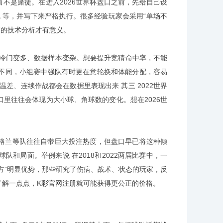
不是赌徒。在进入2026世界杯盘口之前，先给自己设
 等，并写下来严格执行。很多经验玩家会采用“单场不
面的技术分析才有意义。
着冷门变多、数据样本变杂。想要提升竞猜命中率，不能
心态不同，小组赛中强队有时更在意轮换和体能分配，容易
差、连续作战都会在数据里表现出来 其三 2022世界
里往往会体现为大小球、角球数的变化。想在2026世
格兰等队往往自带巨大投注热度，但盘口早已将这种倾
和局面。举例来说 在2018和2022两届比赛中，一
方”明显优势，那些研究了伤病、战术、状态的玩家，反
了解一点点，
K彩官网注册
就可能获得更公正的价格。