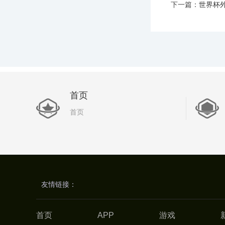
下一篇：
世界杯
首页
首页
友情链接：
首页
APP
游戏