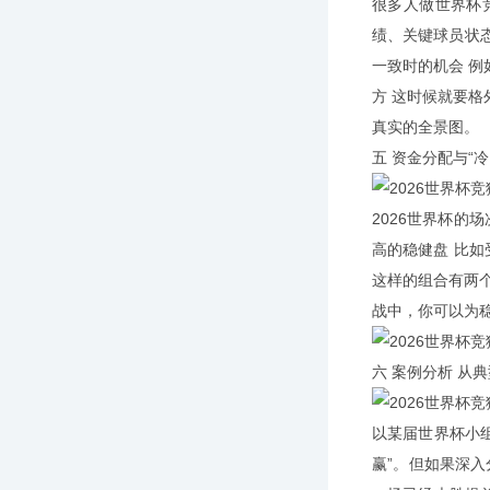
很多人做世界杯
绩、关键球员状
一致时的机会 
方 这时候就要
真实的全景图。
五 资金分配与“
2026世界杯的
高的稳健盘 比
这样的组合有两
战中，你可以为
六 案例分析 从
以某届世界杯小
赢”。但如果深入