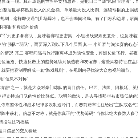
是昙花一现。真正成熟的世界杯竞猜思路，是把自己当成“风险管理者”，而
比如整届世界杯愿意投入的总金额、单场最大投入比例、连续亏损的止损线
”的规则，这样即便遇到几场爆冷，也不会瞬间出局。有了目标和边界，后
世界杯赛制和数据的价值
首次扩军到更多参赛队，意味着赛程更密集、小组出线规则更复杂，也意味
的“强队”“弱队”，而要深入到以下几个层面 其一 小组赛与淘汰赛的
”的情况 其二 赛程间隔与旅行距离将成为隐性变量，跨洲长途飞行、昼夜温
高位逼抢、快速反击上的趋势延续到预选赛和友谊赛，这些风格特征在盘口
，就要把赛制理解成一套“游戏规则”，在规则内寻找被大众忽视的细节。
用“信息不对称”
大陷阱之一，就是大众对豪门球队的盲目信任。巴西、法国、阿根廷、英
得支持热门队的性价比降低。聪明的做法，是去寻找那些被市场低估的球队
队依靠整体性和战术纪律多次制造冷门，而赛前赔率往往给出“主队或名气
阵中获利。信息不对称，就是你真正的“优势筹码” 当你比绝大多数人多
盘口信息的交叉验证