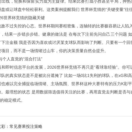
前出线，轮换和保留实力成为主旋律。结果比赛打成小胜甚至平局，押热
洲盘或让球盘中轻松获利。这类案例提醒我们 世界杯竞猜的“关键变量”往
026世界杯竞猜的隐藏关键
也敌不过失控的心态。世界杯期间赛程密集，连轴转的比赛极容易让人陷入
”，结果一步错步步错。健康的做法是 在每次下注前先问自己三个问题 
了下注金额 我是否因为喜欢或讨厌某支球队而影响了判断。只要有一个回答
资项目，而不是一场情绪过山车，你的决策质量自然会提升。
与个人直觉的“混合打法”
和即时信息平台的发展，2026世界杯竞猜不再只是“看球靠经验”。你
球队的真实状态是不是被比分遮掩了 比如一场0比1失利的球队，在xG和
据也难以完全捕捉临场情绪、主场氛围、世界杯这种大赛特有的压力K彩
缺。最理想的状态 是用数据筛选值得关注的比赛，再用直觉去判断是否与
”的稳定模式。
竞彩：常见赛果投注策略