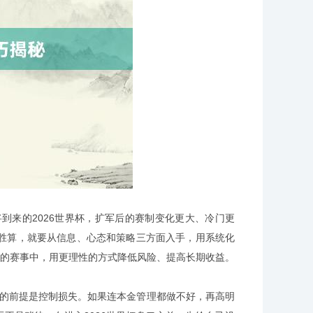
到来的2026世界杯，扩军后的赛制变化更大、冷门更
胜算，就要从信息、心态和策略三方面入手，用系统化
性的赛事中，用更理性的方式降低风险、提高长期收益。
本的前提是控制损失。如果连本金管理都做不好，再高明