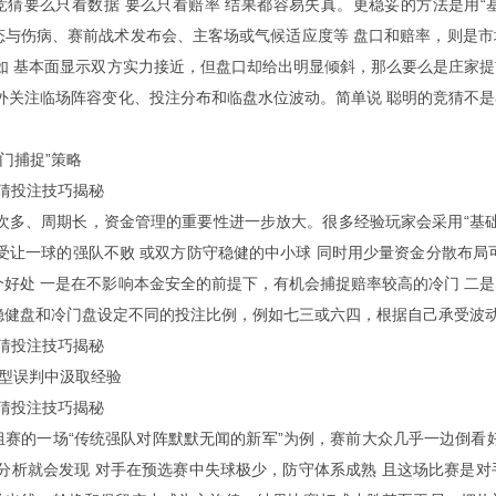
竞猜要么只看数据 要么只看赔率 结果都容易失真。更稳妥的方法是用“
态与伤病、赛前战术发布会、主客场或气候适应度等 盘口和赔率，则是
例如 基本面显示双方实力接近，但盘口却给出明显倾斜，那么要么是庄家
格外关注临场阵容变化、投注分布和临盘水位波动。简单说 聪明的竞猜不
冷门捕捉”策略
场次多、周期长，资金管理的重要性进一步放大。很多经验玩家会采用“基础
如受让一球的强队不败 或双方防守稳健的中小球 同时用少量资金分散布局
个好处 一是在不影响本金安全的前提下，有机会捕捉赔率较高的冷门 二
稳健盘和冷门盘设定不同的投注比例，例如七三或六四，根据自己承受波
典型误判中汲取经验
组赛的一场“传统强队对阵默默无闻的新军”为例，赛前大众几乎一边倒看
分析就会发现 对手在预选赛中失球极少，防守体系成熟 且这场比赛是对