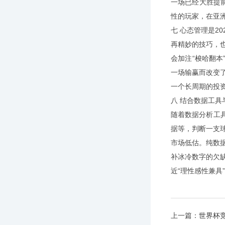
一场已经大胜提
性的玩家，在亚
七 心态管理是2
再精妙的技巧，
会加注“梭哈翻本
一场输赢而改变
一个长周期的投
八 结合数据工具
随着数据分析工具
据等，判断一支
市场低估。纯数
补冰冷数字的欠
近“理性感性兼具
上一篇：
世界杯