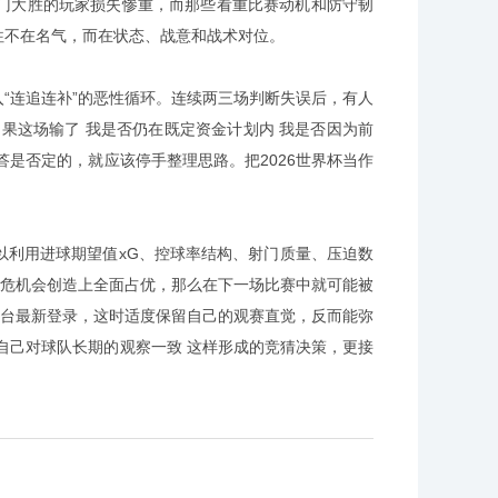
门大胜的玩家损失惨重，而那些看重比赛动机和防守韧
往不在名气，而在状态、战意和战术对位。
“连追连补”的恶性循环。连续两三场判断失误后，有人
如果这场输了 我是否仍在既定资金计划内 我是否因为前
是否定的，就应该停手整理思路。把2026世界杯当作
可以利用进球期望值xG、控球率结构、射门质量、压迫数
高危机会创造上全面占优，那么在下一场比赛中就可能被
平台最新登录，这时适度保留自己的观赛直觉，反而能弥
自己对球队长期的观察一致 这样形成的竞猜决策，更接