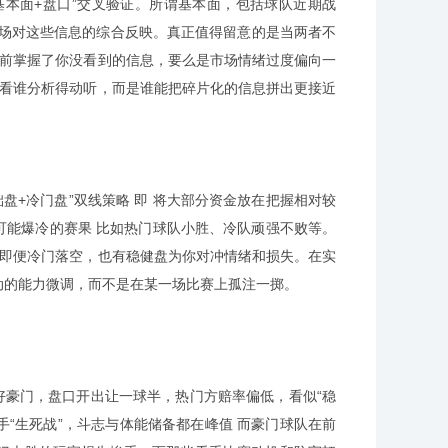
基本面+盘口”交叉验证。所谓基本面，包括球队近期战
市场对这些信息的综合反映。真正值得留意的是当两者不
提前掌握了你没看到的信息，要么是市场情绪过度偏向一
是看谁分析得动听，而是谁能把碎片化的信息拼出更接近
盘+冷门盘”双线策略 即 将大部分资金放在把握相对较
可能爆冷的赛果 比如热门球队小胜、冷队顽强不败等。
是即便冷门落空，也有稳健盘为你对冲情绪和损失。在实
动的能力微调，而不是在某一场比赛上孤注一掷。
好豪门，盘口开出让一球半，热门方赔率偏低，看似“稳
手“生死战”，斗志与体能储备都在峰值 而豪门球队在前