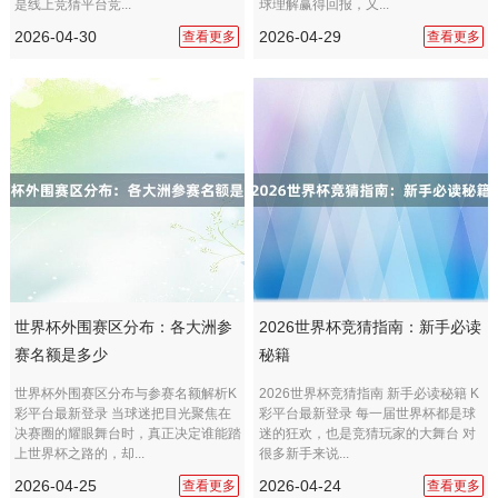
是线上竞猜平台竞...
球理解赢得回报，又...
2026-04-30
2026-04-29
查看更多
查看更多
世界杯外围赛区分布：各大洲参
2026世界杯竞猜指南：新手必读
赛名额是多少
秘籍
世界杯外围赛区分布与参赛名额解析K
2026世界杯竞猜指南 新手必读秘籍 K
彩平台最新登录 当球迷把目光聚焦在
彩平台最新登录 每一届世界杯都是球
决赛圈的耀眼舞台时，真正决定谁能踏
迷的狂欢，也是竞猜玩家的大舞台 对
上世界杯之路的，却...
很多新手来说...
2026-04-25
2026-04-24
查看更多
查看更多