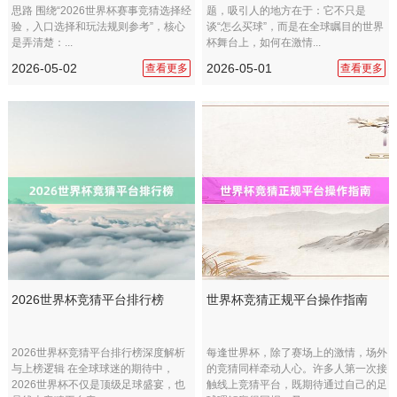
思路 围绕“2026世界杯赛事竞猜选择经
题，吸引人的地方在于：它不只是
验，入口选择和玩法规则参考”，核心
谈“怎么买球”，而是在全球瞩目的世界
是弄清楚：...
杯舞台上，如何在激情...
2026-05-02
2026-05-01
查看更多
查看更多
2026世界杯竞猜平台排行榜
世界杯竞猜正规平台操作指南
2026世界杯竞猜平台排行榜深度解析
每逢世界杯，除了赛场上的激情，场外
与上榜逻辑 在全球球迷的期待中，
的竞猜同样牵动人心。许多人第一次接
2026世界杯不仅是顶级足球盛宴，也
触线上竞猜平台，既期待通过自己的足